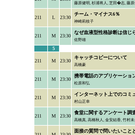
藤原健明,
杉浦将人, 芝田�志, 藤原
チーム・マイナス6％
211
L
23:30
神崎莉枝子
なぜ血液型性格診断は信じ
211
M
23:30
佐野雄
5
キャッチコピーについて
211
M
23:30
高橋豪
携帯電話のアプリケーショ
211
M
23:30
松原和弘
インターネット上でのコミ
211
M
23:30
村山正幸
食堂に関するアンケート調
211
M
23:30
高橋真,
高橋秋人, 金安結香, 竹村未
面接の質問で問いたいこと
211
M
23:30