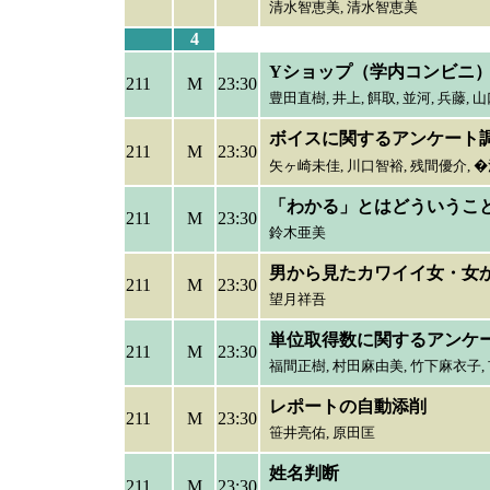
清水智恵美,
清水智恵美
4
Yショップ（学内コンビニ
211
M
23:30
豊田直樹,
井上, 餌取, 並河, 兵藤, 
ボイスに関するアンケート
211
M
23:30
矢ヶ崎未佳,
川口智裕, 残間優介, 
「わかる」とはどういうこ
211
M
23:30
鈴木亜美
男から見たカワイイ女・女
211
M
23:30
望月祥吾
単位取得数に関するアンケ
211
M
23:30
福間正樹,
村田麻由美, 竹下麻衣子, 
レポートの自動添削
211
M
23:30
笹井亮佑,
原田匡
姓名判断
211
M
23:30