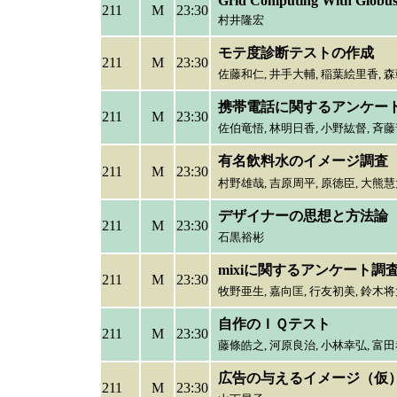
Grid Computing With Globus
211
M
23:30
村井隆宏
モテ度診断テストの作成
211
M
23:30
佐藤和仁,
井手大輔, 稲葉絵里香, 森
携帯電話に関するアンケー
211
M
23:30
佐伯竜悟,
林明日香, 小野紘督, 斉
有名飲料水のイメージ調査
211
M
23:30
村野雄哉,
吉原周平, 原徳臣, 大熊慧
デザイナーの思想と方法論
211
M
23:30
石黒裕彬
mixiに関するアンケート調
211
M
23:30
牧野亜生,
嘉向匡, 行友初美, 鈴木将
自作のＩＱテスト
211
M
23:30
藤條皓之,
河原良治, 小林幸弘, 富田
広告の与えるイメージ（仮
211
M
23:30