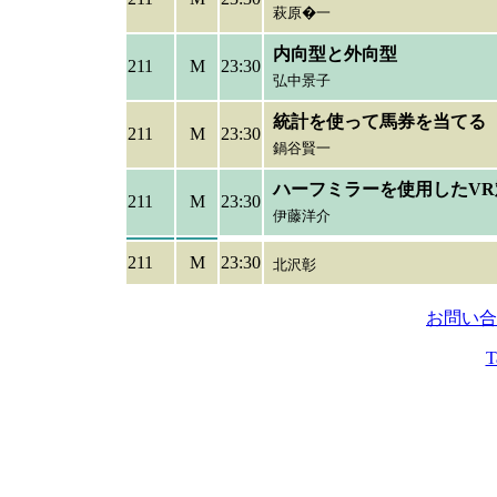
萩原�一
内向型と外向型
211
M
23:30
弘中景子
統計を使って馬券を当てる
211
M
23:30
鍋谷賢一
ハーフミラーを使用したV
211
M
23:30
伊藤洋介
211
M
23:30
北沢彰
お問い合
T