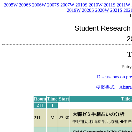
2005W
2006S
2006W
2007S
2007W
2010S
2010W
2011S
2011W
2019W
2020S
2020W
2021S
202
T
Student Research
2
T
Entr
Discussions on pre
梗概書式 Abstract
Room
Time
Start
Title
211
1
大森ゼミ手相占いの分析
211
M
23:30
中野翔太,
杉山泰斗, 北原裕, �中洋