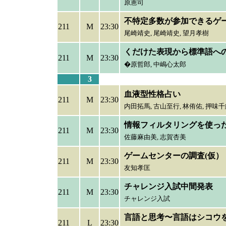
原憲司
不特定多数が参加できるゲ
211
M
23:30
尾崎靖史,
尾崎靖史, 望月孝樹
くだけた表現から標準語へ
211
M
23:30
�原哲郎,
中嶋心太郎
3
血液型性格占い
211
M
23:30
内田拓馬,
古山至行, 林侑佑, 押味
情報フィルタリングを使っ
211
M
23:30
佐藤麻由美,
志賀杏美
ゲームセンターの調査(仮）
211
M
23:30
友知孝匡
チャレンジ入試中間発表
211
M
23:30
チャレンジ入試
言語と思考〜言語はシコウ
211
L
23:30